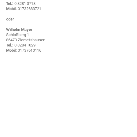
Tel.:
0 8281 3718
Mobil:
01732683721
oder
Wilhelm Mayer
Schloßberg 1
86473 Ziemetshausen
Tel.:
0 8284 1029
Mobil:
01737610116