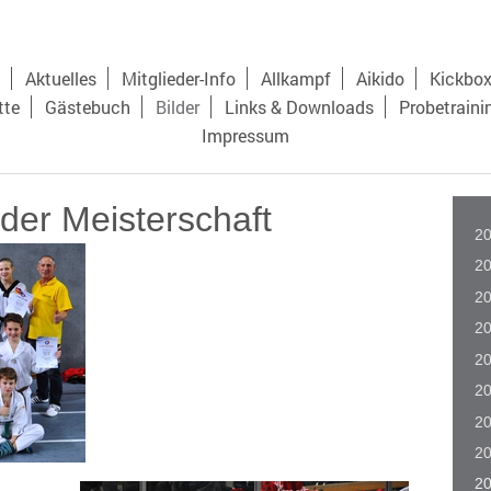
Aktuelles
Mitglieder-Info
Allkampf
Aikido
Kickbo
tte
Gästebuch
Bilder
Links & Downloads
Probetraini
Impressum
 der Meisterschaft
2
2
2
2
2
2
2
2
2