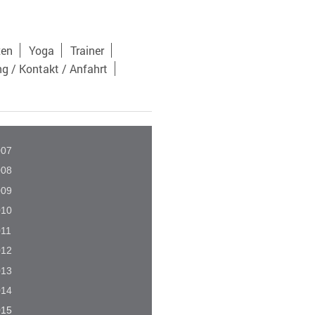
xen
Yoga
Trainer
ng / Kontakt / Anfahrt
007
008
009
010
011
012
013
014
015