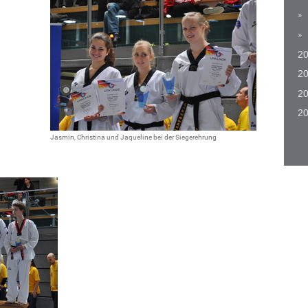
2
2
20
20
Jasmin, Christina und Jaqueline bei der Siegerehrung