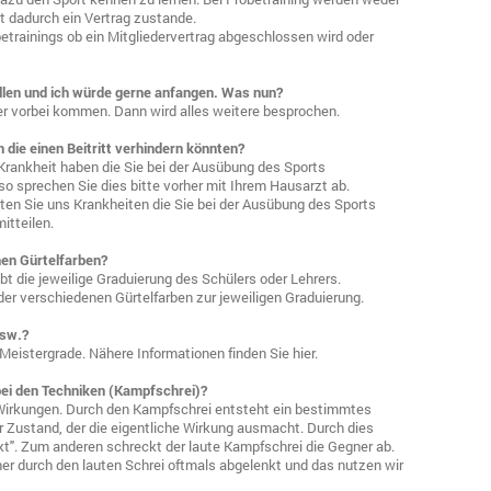
dadurch ein Vertrag zustande.
etrainings ob ein Mitgliedervertrag abgeschlossen wird oder
allen und ich würde gerne anfangen. Was nun?
er vorbei kommen. Dann wird alles weitere besprochen.
 die einen Beitritt verhindern könnten?
n Krankheit haben die Sie bei der Ausübung des Sports
o sprechen Sie dies bitte vorher mit Ihrem Hausarzt ab.
lten Sie uns Krankheiten die Sie bei der Ausübung des Sports
itteilen.
en Gürtelfarben?
bt die jeweilige Graduierung des Schülers oder Lehrers.
 der verschiedenen Gürtelfarben zur jeweiligen Graduierung.
usw.?
eistergrade. Nähere Informationen finden Sie hier.
bei den Techniken (Kampfschrei)?
Wirkungen. Durch den Kampfschrei entsteht ein bestimmtes
er Zustand, der die eigentliche Wirkung ausmacht. Durch dies
kt". Zum anderen schreckt der laute Kampfschrei die Gegner ab.
er durch den lauten Schrei oftmals abgelenkt und das nutzen wir