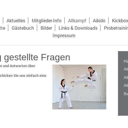
Aktuelles
Mitglieder-Info
Allkampf
Aikido
Kickbo
tte
Gästebuch
Bilder
Links & Downloads
Probetraini
Impressum
 gestellte Fragen
Hä
gen und Antworten über
Al
schicken Sie uns einfach eine
Al
Al
Ba