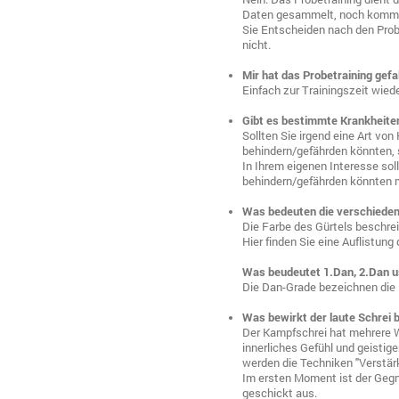
Daten gesammelt, noch kommt 
Sie Entscheiden nach den Prob
nicht.
Mir hat das Probetraining gef
Einfach zur Trainingszeit wied
Gibt es bestimmte Krankheiten
Sollten Sie irgend eine Art vo
behindern/gefährden könnten, s
In Ihrem eigenen Interesse sol
behindern/gefährden könnten m
Was bedeuten die verschieden
Die Farbe des Gürtels beschrei
Hier finden Sie eine Auflistung
Was beudeutet 1.Dan, 2.Dan 
Die Dan-Grade bezeichnen die M
Was bewirkt der laute Schrei 
Der Kampfschrei hat mehrere 
innerliches Gefühl und geistig
werden die Techniken "Verstär
Im ersten Moment ist der Gegn
geschickt aus.