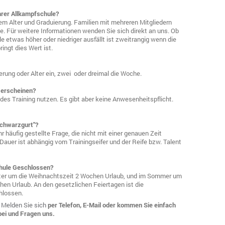
ihrer Allkampfschule?
dem Alter und Graduierung. Familien mit mehreren Mitgliedern
 Für weitere Informationen wenden Sie sich direkt an uns. Ob
le etwas höher oder niedriger ausfällt ist zweitrangig wenn die
ingt dies Wert ist.
erung oder Alter ein, zwei oder dreimal die Woche.
 erscheinen?
des Training nutzen. Es gibt aber keine Anwesenheitspflicht.
Schwarzgurt"?
r häufig gestellte Frage, die nicht mit einer genauen Zeit
auer ist abhängig vom Trainingseifer und der Reife bzw. Talent
hule Geschlossen?
nter um die Weihnachtszeit 2 Wochen Urlaub, und im Sommer um
hen Urlaub. An den gesetzlichen Feiertagen ist die
hlossen.
.
Melden Sie sich
per Telefon, E-Mail oder kommen Sie einfach
bei und Fragen uns.