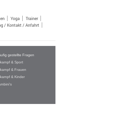
xen
Yoga
Trainer
ng / Kontakt / Anfahrt
ufig gestellte Fragen
lkampf & Sport
lkampf & Frauen
lkampf & Kinder
mbini's