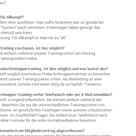
 es?
 für Allkampf?
edem Alter ausführen. Man sollte bedenken das es gerade bei
as "System" auch verstehen. Erfahrungen haben gezeigt das
sinnvoll sein kann.
zung. Für Allkampf ist man nie zu "alt".
training zuschauen. Ist das möglich?
ie einfach während unserer Trainingszeiten am Montag,
rainingszeiten vorbei.
Probe/Schnuppertraining. Ist dies möglich und was kostet das?
erzeit möglich kostenlose Probe/Schnuppertrainings zu besuchen.
nd unserer Trainingszeiten vorbei. Als Bekleidung ist eine
sreichend. Schuhe sind keine nötig da wir barfuß Trainieren.
chnupper-training vorher Telefonisch oder per E-Mail anmelden?
icht zwingend erforderlich. Sie können einfach während der
 Beachten Sie nur die unterschiedlichen Trainingszeiten von
hsene. An gesetzlichen Feiertagen sowie unseren Urlaubszeiten
ssen. Im Zweifelsfall Fragen Sie einfach kurz Telefonisch nach.
nline Formular für die erste Kontaktaufnahme benutzen.
tomatisch ein Mitgliedervertrag abgeschlossen?
dazu den Sport kennen zu lernen. Bei Probetraining werden weder